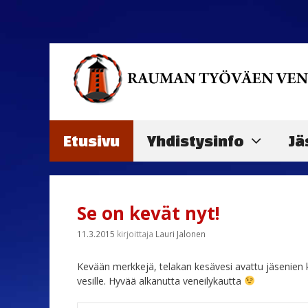
Siirry
sisältöön
Etusivu
Yhdistysinfo
Jä
Se on kevät nyt!
11.3.2015
kirjoittaja
Lauri Jalonen
Kevään merkkejä, telakan kesävesi avattu jäsenien
vesille. Hyvää alkanutta veneilykautta