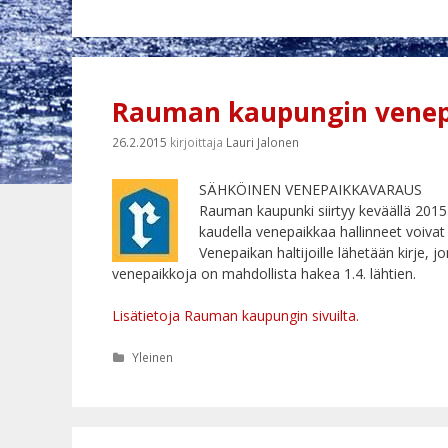
Rauman kaupungin venep
26.2.2015
kirjoittaja
Lauri Jalonen
SÄHKÖINEN VENEPAIKKAVARAUS
Rauman kaupunki siirtyy keväällä 201
kaudella venepaikkaa hallinneet voivat 
Venepaikan haltijoille lähetään kirje,
venepaikkoja on mahdollista hakea 1.4. lähtien.
Lisätietoja Rauman kaupungin sivuilta.
Kategoriat
Yleinen