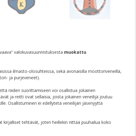
orvaava” valokuvasuunnistuksesta
muokattu
omaisissa ilmasto-olosuhteissa, sekä avonaisilla moottoriveneillä,
ori- ja purjeveneet).
, että niiden suorittamiseen voi osallistua jokainen
ät ja reitti ovat sellaisia, joista jokainen veneilijä joutuu
ille. Osallistuminen ei edellytetä veneilijän jäsenyyttä
kirjalliset tehtävät, joten heillekin riittää puuhailua koko