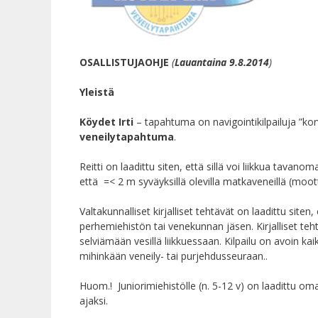
OSALLISTUJAOHJE
(
Lauantaina 9.8.2014
)
Yleistä
Köydet Irti
– tapahtuma on navigointikilpailuja ”k
veneilytapahtuma
.
Reitti on laadittu siten, että sillä voi liikkua tavan
että =< 2 m syväyksillä olevilla matkaveneillä (moott
Valtakunnalliset kirjalliset tehtävät on laadittu siten
perhemiehistön tai venekunnan jäsen. Kirjalliset tehtäv
selviämään vesillä liikkuessaan. Kilpailu on avoin kaik
mihinkään veneily- tai purjehdusseuraan..
Huom.! Juniorimiehistölle (n. 5-12 v) on laadittu omat 
ajaksi.