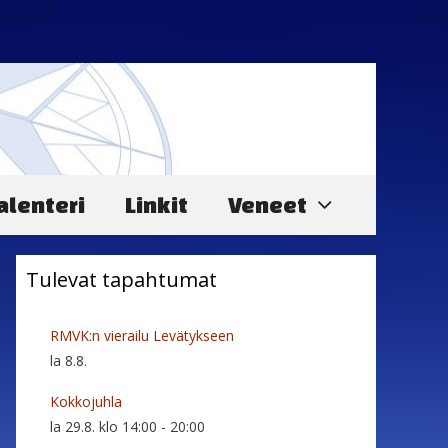
alenteri
Linkit
Veneet
Tulevat tapahtumat
RMVK:n vierailu Levätykseen
la 8.8.
Kokkojuhla
la 29.8. klo 14:00
-
20:00