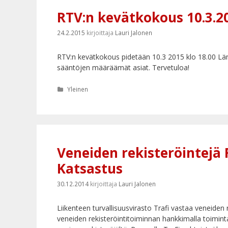
RTV:n kevätkokous 10.3.20
24.2.2015
kirjoittaja
Lauri Jalonen
RTV:n kevätkokous pidetään 10.3 2015 klo 18.00 Lä
sääntöjen määräämät asiat. Tervetuloa!
Kategoriat
Yleinen
Veneiden rekisteröintejä
Katsastus
30.12.2014
kirjoittaja
Lauri Jalonen
Liikenteen turvallisuusvirasto Trafi vastaa veneiden r
veneiden rekisteröintitoiminnan hankkimalla toimintaan