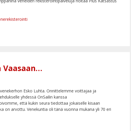
mppanina veneiden rekisteröintipalveluja hoitaa Plus Katsastus
nerekisterointi
ka Vaasaan…
venekerhon Esko Luhta. Onnittelemme voittajaa ja
hdukselle yhdessä OnSailin kanssa
Toivomme, että kukin seura tiedottaa jokaiselle kisaan
tka on arvottu. Venekuntia oli tänä vuonna mukana yli 70 eri