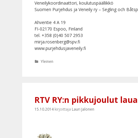
Veneilykoordinaattori, koulutuspäällikkö
Suomen Purjehdus ja Veneily ry – Segling och Båtspor
Ahventie 4 A 19
FI-02170 Espoo, Finland
tel. +358 (0)40 507 2953
mirja.rosenberg@spv.fi
www.purjehdusjaveneily.fi
Kategoriat
Yleinen
RTV RY:n pikkujoulut lau
15.10.2014
kirjoittaja
Lauri Jalonen