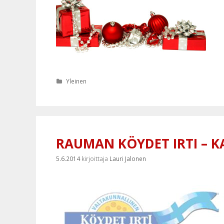
Kategoriat
Yleinen
RAUMAN KÖYDET IRTI – K
5.6.2014
kirjoittaja
Lauri Jalonen