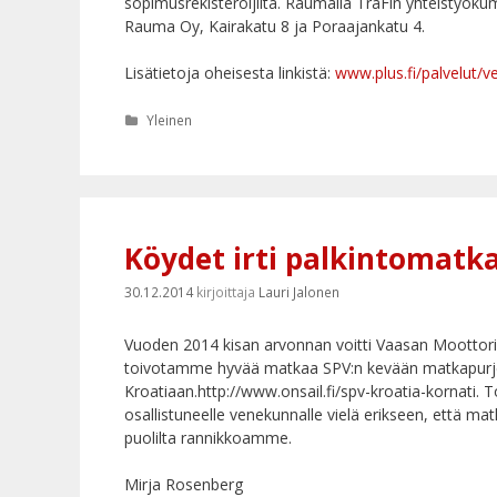
sopimusrekisteröijiltä. Raumalla TraFin yhteistyöku
Rauma Oy, Kairakatu 8 ja Poraajankatu 4.
Lisätietoja oheisesta linkistä:
www.plus.fi/palvelut/
ve
Kategoriat
Yleinen
Köydet irti palkintomat
30.12.2014
kirjoittaja
Lauri Jalonen
Vuoden 2014 kisan arvonnan voitti Vaasan Moottori
toivotamme hyvää matkaa SPV:n kevään matkapurje
Kroatiaan.http://www.onsail.fi/spv-kroatia-kornati. 
osallistuneelle venekunnalle vielä erikseen, että ma
puolilta rannikkoamme.
Mirja Rosenberg