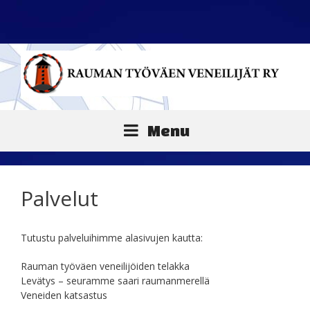
Siirry
sisältöön
Menu
Palvelut
Tutustu palveluihimme alasivujen kautta:
Rauman työväen veneilijöiden telakka
Levätys – seuramme saari raumanmerellä
Veneiden katsastus