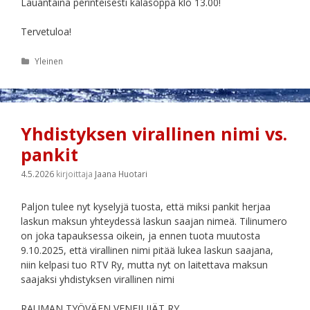
Lauantaina perinteisesti kalasoppa klo 13.00!
Tervetuloa!
Kategoriat
Yleinen
Yhdistyksen virallinen nimi vs.
pankit
4.5.2026
kirjoittaja
Jaana Huotari
Paljon tulee nyt kyselyjä tuosta, että miksi pankit herjaa
laskun maksun yhteydessä laskun saajan nimeä. Tilinumero
on joka tapauksessa oikein, ja ennen tuota muutosta
9.10.2025, että virallinen nimi pitää lukea laskun saajana,
niin kelpasi tuo RTV Ry, mutta nyt on laitettava maksun
saajaksi yhdistyksen virallinen nimi
RAUMAN TYÖVÄEN VENEILIJÄT RY