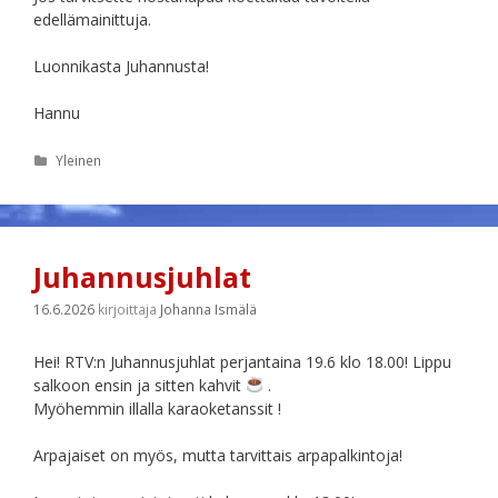
edellämainittuja.
Luonnikasta Juhannusta!
Hannu
Kategoriat
Yleinen
Juhannusjuhlat
16.6.2026
kirjoittaja
Johanna Ismälä
Hei! RTV:n Juhannusjuhlat perjantaina 19.6 klo 18.00! Lippu
salkoon ensin ja sitten kahvit
.
Myöhemmin illalla karaoketanssit !
Arpajaiset on myös, mutta tarvittais arpapalkintoja!