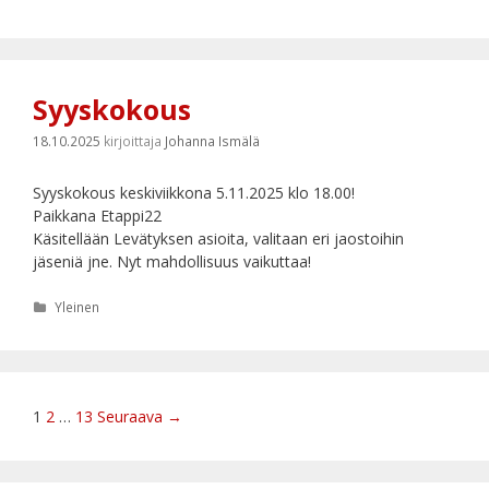
Syyskokous
18.10.2025
kirjoittaja
Johanna Ismälä
Syyskokous keskiviikkona 5.11.2025 klo 18.00!
Paikkana Etappi22
Käsitellään Levätyksen asioita, valitaan eri jaostoihin
jäseniä jne. Nyt mahdollisuus vaikuttaa!
Kategoriat
Yleinen
Artikkelien
1
2
…
13
Seuraava →
selaus