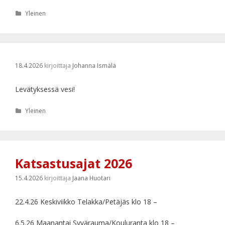
Kategoriat
Yleinen
18.4.2026
kirjoittaja
Johanna Ismälä
Levätyksessä vesi!
Kategoriat
Yleinen
Katsastusajat 2026
15.4.2026
kirjoittaja
Jaana Huotari
22.4.26 Keskiviikko Telakka/Petäjäs klo 18 –
6.5.26 Maanantai Syvärauma/Kouluranta klo 18 –