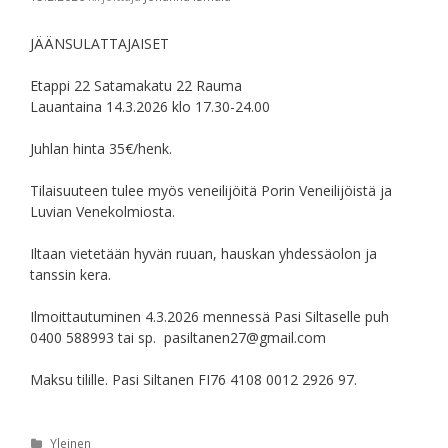
JÄÄNSULATTAJAISET
Etappi 22 Satamakatu 22 Rauma
Lauantaina 14.3.2026 klo 17.30-24.00
Juhlan hinta 35€/henk.
Tilaisuuteen tulee myös veneilijöitä Porin Veneilijöistä ja
Luvian Venekolmiosta.
Iltaan vietetään hyvän ruuan, hauskan yhdessäolon ja
tanssin kera.
Ilmoittautuminen 4.3.2026 mennessä Pasi Siltaselle puh
0400 588993 tai sp. pasiltanen27@gmail.com
Maksu tilille. Pasi Siltanen FI76 4108 0012 2926 97.
Kategoriat
Yleinen