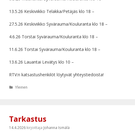
13.5.26 Keskiviikko Telakka/Petäjäs klo 18 –
27.5.26 Keskiviikko Syvärauma/Kouluranta klo 18 –
4.6.26 Torstai Syvärauma/Kouluranta klo 18 –
11.6.26 Torstai Syvärauma/Kouluranta klo 18 –
13.6.26 Lauantai Levätys klo 10 –
RTV:n katsastushenkilöt löytyvät yhteystiedoista!
Kategoriat
Yleinen
Tarkastus
14.4.2026
kirjoittaja
Johanna Ismälä