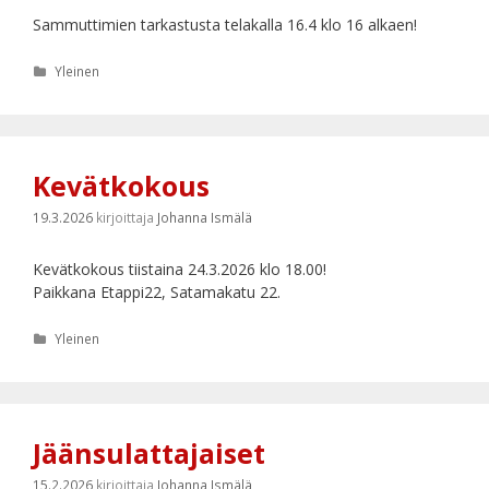
Sammuttimien tarkastusta telakalla 16.4 klo 16 alkaen!
Kategoriat
Yleinen
Kevätkokous
19.3.2026
kirjoittaja
Johanna Ismälä
Kevätkokous tiistaina 24.3.2026 klo 18.00!
Paikkana Etappi22, Satamakatu 22.
Kategoriat
Yleinen
Jäänsulattajaiset
15.2.2026
kirjoittaja
Johanna Ismälä