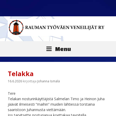
Siirry
sisältöön
Menu
Telakka
16.6.2026
kirjoittaja
Johanna Ismälä
Tere
Telakan nosturinkäyttäjistä Salmelan Timo ja Heinon Juha
jäävät ilmeisesti ”maihin” muiden lähtiessä torstaina
saaristoon Juhannusta viettämään.
Jos tarvitsette nosturiapua koettakaa tavoitella