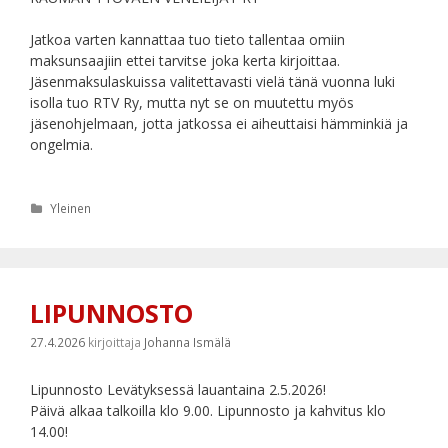
Jatkoa varten kannattaa tuo tieto tallentaa omiin
maksunsaajiin ettei tarvitse joka kerta kirjoittaa.
Jäsenmaksulaskuissa valitettavasti vielä tänä vuonna luki
isolla tuo RTV Ry, mutta nyt se on muutettu myös
jäsenohjelmaan, jotta jatkossa ei aiheuttaisi hämminkiä ja
ongelmia.
Kategoriat
Yleinen
LIPUNNOSTO
27.4.2026
kirjoittaja
Johanna Ismälä
Lipunnosto Levätyksessä lauantaina 2.5.2026!
Päivä alkaa talkoilla klo 9.00. Lipunnosto ja kahvitus klo
14.00!