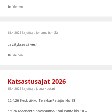
Kategoriat
Yleinen
18.4.2026
kirjoittaja
Johanna Ismälä
Levätyksessä vesi!
Kategoriat
Yleinen
Katsastusajat 2026
15.4.2026
kirjoittaja
Jaana Huotari
22.4.26 Keskiviikko Telakka/Petäjäs klo 18 –
6.5.26 Maanantai Syvärauma/Kouluranta klo 18 –