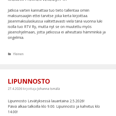
Jatkoa varten kannattaa tuo tieto tallentaa omiin
maksunsaajiin ettei tarvitse joka kerta kirjoittaa.
Jäsenmaksulaskuissa valitettavasti vielä tänä vuonna luki
isolla tuo RTV Ry, mutta nyt se on muutettu myös
jäsenohjelmaan, jotta jatkossa ei aiheuttaisi hämminkiä ja
ongelmia.
Kategoriat
Yleinen
LIPUNNOSTO
27.4.2026
kirjoittaja
Johanna Ismälä
Lipunnosto Levätyksessä lauantaina 2.5.2026!
Päivä alkaa talkoilla klo 9.00. Lipunnosto ja kahvitus klo
14.00!