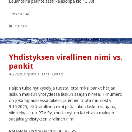
Lauantaina perinteisesti kalasoppa klo 13.00!
Tervetuloa!
Kategoriat
Yleinen
Yhdistyksen virallinen nimi vs.
pankit
4.5.2026
kirjoittaja
Jaana Huotari
Paljon tulee nyt kyselyjä tuosta, että miksi pankit herjaa
laskun maksun yhteydessä laskun saajan nimeä. Tilinumero
on joka tapauksessa oikein, ja ennen tuota muutosta
9.10.2025, että virallinen nimi pitää lukea laskun saajana,
niin kelpasi tuo RTV Ry, mutta nyt on laitettava maksun
saajaksi yhdistyksen virallinen nimi
RAUMAN TYÖVÄEN VENEILIJÄT RY