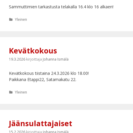
Sammuttimien tarkastusta telakalla 16.4 klo 16 alkaen!
Kategoriat
Yleinen
Kevätkokous
19.3.2026
kirjoittaja
Johanna Ismälä
Kevätkokous tiistaina 24.3.2026 klo 18.00!
Paikkana Etappi22, Satamakatu 22.
Kategoriat
Yleinen
Jäänsulattajaiset
15.2.2026
kirjoittaja
Johanna Ismälä