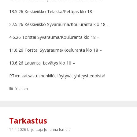
13.5.26 Keskiviikko Telakka/Petäjäs klo 18 –
27.5.26 Keskiviikko Syvärauma/Kouluranta klo 18 –
4.6.26 Torstai Syvärauma/Kouluranta klo 18 –
11.6.26 Torstai Syvärauma/Kouluranta klo 18 –
13.6.26 Lauantai Levätys klo 10 –
RTV:n katsastushenkilöt löytyvät yhteystiedoista!
Kategoriat
Yleinen
Tarkastus
14.4.2026
kirjoittaja
Johanna Ismälä