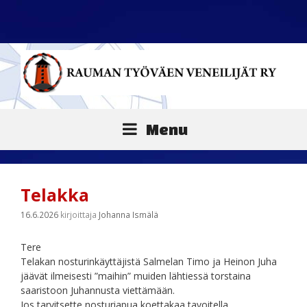
Siirry
sisältöön
Menu
Telakka
16.6.2026
kirjoittaja
Johanna Ismälä
Tere
Telakan nosturinkäyttäjistä Salmelan Timo ja Heinon Juha
jäävät ilmeisesti ”maihin” muiden lähtiessä torstaina
saaristoon Juhannusta viettämään.
Jos tarvitsette nosturiapua koettakaa tavoitella