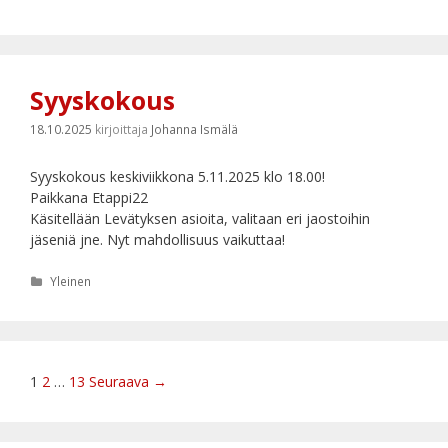
Syyskokous
18.10.2025
kirjoittaja
Johanna Ismälä
Syyskokous keskiviikkona 5.11.2025 klo 18.00!
Paikkana Etappi22
Käsitellään Levätyksen asioita, valitaan eri jaostoihin
jäseniä jne. Nyt mahdollisuus vaikuttaa!
Kategoriat
Yleinen
Artikkelien
1
2
…
13
Seuraava →
selaus