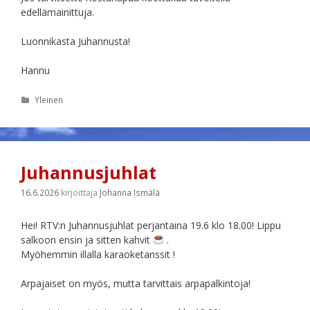
edellämainittuja.
Luonnikasta Juhannusta!
Hannu
Kategoriat
Yleinen
Juhannusjuhlat
16.6.2026
kirjoittaja
Johanna Ismälä
Hei! RTV:n Juhannusjuhlat perjantaina 19.6 klo 18.00! Lippu
salkoon ensin ja sitten kahvit
.
Myöhemmin illalla karaoketanssit !
Arpajaiset on myös, mutta tarvittais arpapalkintoja!