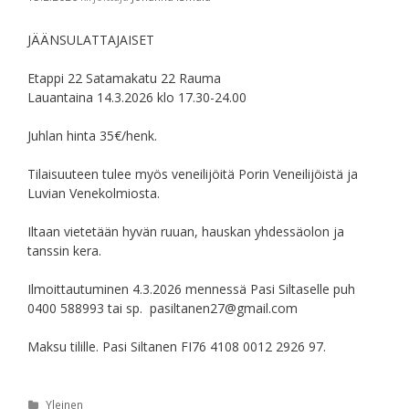
JÄÄNSULATTAJAISET
Etappi 22 Satamakatu 22 Rauma
Lauantaina 14.3.2026 klo 17.30-24.00
Juhlan hinta 35€/henk.
Tilaisuuteen tulee myös veneilijöitä Porin Veneilijöistä ja
Luvian Venekolmiosta.
Iltaan vietetään hyvän ruuan, hauskan yhdessäolon ja
tanssin kera.
Ilmoittautuminen 4.3.2026 mennessä Pasi Siltaselle puh
0400 588993 tai sp. pasiltanen27@gmail.com
Maksu tilille. Pasi Siltanen FI76 4108 0012 2926 97.
Kategoriat
Yleinen