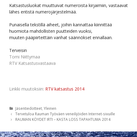
Katsastusluokat muuttuivat numeroista kirjaimiin, vastaavat
lähes entistä numerojärjestelmää.
Punaisella tekstillä aiheet, joihin kannattaa kiinnittää
huomiota mahdollisten puutteiden vuoksi,
muuten pääpiirteittäin vanhat säännökset ennallaan.
Terveisin
Tomi Niittymaa
RTV Katsastusvastaava
Linkki muutoksiin:
RTV katsastus 2014
Kategoriat
Jäsentiedotteet
,
Yleinen
Artikkelien
Tervetuloa Rauman Työväen veneilijöiden Internet-sivuille
selaus
RAUMAN KÖYDET IRTI – KASTA LOSS TAPAHTUMA 2014