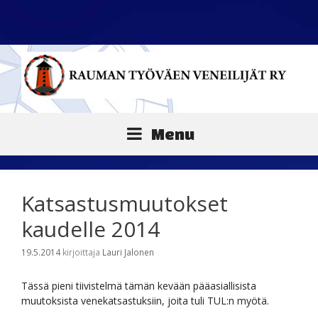
Siirry
sisältöön
Menu
Katsastusmuutokset
kaudelle 2014
19.5.2014
kirjoittaja
Lauri Jalonen
Tässä pieni tiivistelmä tämän kevään pääasiallisista
muutoksista venekatsastuksiin, joita tuli TUL:n myötä.