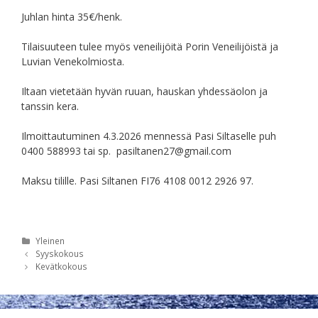
Juhlan hinta 35€/henk.
Tilaisuuteen tulee myös veneilijöitä Porin Veneilijöistä ja
Luvian Venekolmiosta.
Iltaan vietetään hyvän ruuan, hauskan yhdessäolon ja
tanssin kera.
Ilmoittautuminen 4.3.2026 mennessä Pasi Siltaselle puh
0400 588993 tai sp. pasiltanen27@gmail.com
Maksu tilille. Pasi Siltanen FI76 4108 0012 2926 97.
Kategoriat
Yleinen
Artikkelien
Syyskokous
selaus
Kevätkokous