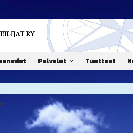
senedut
Palvelut
Tuotteet
K
ri
26