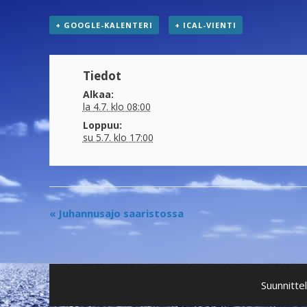
+ GOOGLE-KALENTERI
+ ICAL-VIENTI
Tiedot
Alkaa:
la 4.7. klo 08:00
Loppuu:
su 5.7. klo 17:00
«
Juhannusajo saaristossa
Suunnitte