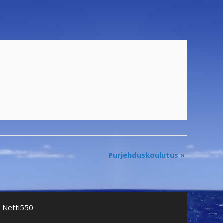
Purjehduskoulutus
»
a Netti550