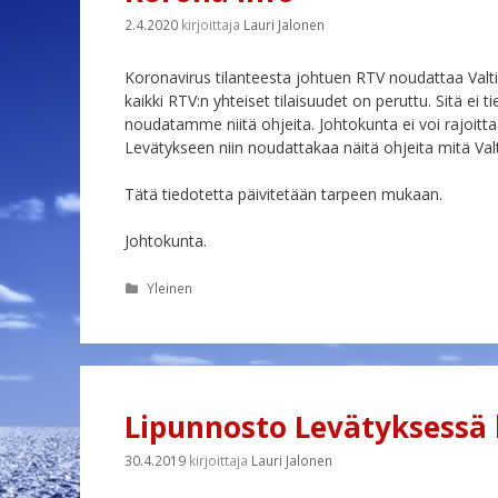
2.4.2020
kirjoittaja
Lauri Jalonen
Koronavirus tilanteesta johtuen RTV noudattaa Valt
kaikki RTV:n yhteiset tilaisuudet on peruttu. Sitä e
noudatamme niitä ohjeita. Johtokunta ei voi rajoitta
Levätykseen niin noudattakaa näitä ohjeita mitä Va
Tätä tiedotetta päivitetään tarpeen mukaan.
Johtokunta.
Kategoriat
Yleinen
Lipunnosto Levätyksessä la
30.4.2019
kirjoittaja
Lauri Jalonen