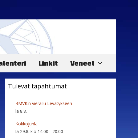
alenteri
Linkit
Veneet
Tulevat tapahtumat
RMVK:n vierailu Levätykseen
la 8.8.
Kokkojuhla
la 29.8. klo 14:00
-
20:00