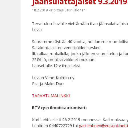
Jäänsulattajaiset 9.3.2019
18.2.2019
kirjoittaja
Lauri Jalonen
Tervetuloa Luvialle viettämään iltaa jäänsulattajai
Luvia.
Seuramme täyttää 40 vuotta, hoidamme muodollisuu
Satakuntalaisten veneilijöiden kesken.
Ilta alkaa ruokailulla, jonka jälkeen seurustelua ja t
25€/hlö, omat virvokkeet mukaan.
Lapset alle 12 v ilmaiseksi.
Luvian Vene-Kolmio r.y.
Piia ja Make Duo
TAPAHTUMALINKKI!
RTV ry:n ilmoittautumiset:
Kari Lehtiselle ti 26.2 2019 mennessä. Kari maksaa yh
Lehtinen 0440722729 tai
gari.lehtinen@eurajokinetti.