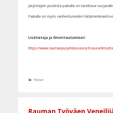
Järjestäjien puolesta paikalla on tarvittava suojaväli
Paikalla on myös vanhentuneiden hätämerkinantoväl
Lisätietoja ja ilmoittautumiset:
https://www.raumanpurjehdusseura.fi/seura/ilmoitt
Kategoriat
Yleinen
Rauman Työväen Veneilijä