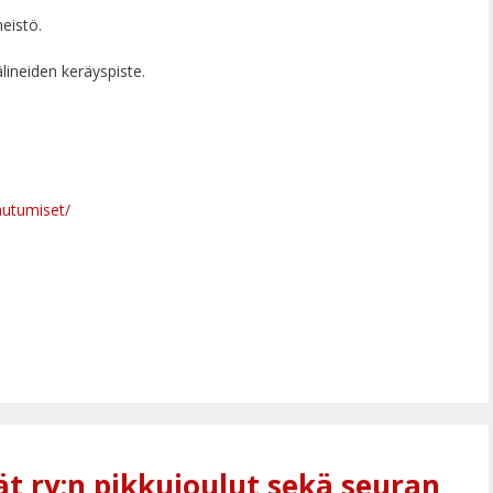
neistö.
ineiden keräyspiste.
autumiset/
t ry:n pikkujoulut sekä seuran