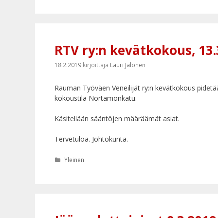
RTV ry:n kevätkokous, 13
18.2.2019
kirjoittaja
Lauri Jalonen
Rauman Työväen Veneilijät ry:n kevätkokous pidetä
kokoustila Nortamonkatu.
Käsitellään sääntöjen määräämät asiat.
Tervetuloa. Johtokunta.
Kategoriat
Yleinen