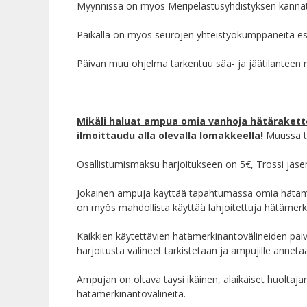
Myynnissä on myös Meripelastusyhdistyksen kannat
Paikalla on myös seurojen yhteistyökumppaneita es
Päivän muu ohjelma tarkentuu sää- ja jäätilanteen
Mikäli haluat ampua omia vanhoja hätärakettej
ilmoittaudu alla olevalla lomakkeella!
Muussa t
Osallistumismaksu harjoitukseen on 5€, Trossi jäse
Jokainen ampuja käyttää tapahtumassa omia hätämer
on myös mahdollista käyttää lahjoitettuja hätämerki
Kaikkien käytettävien hätämerkinantovälineiden päiv
harjoitusta välineet tarkistetaan ja ampujille annet
Ampujan on oltava täysi ikäinen, alaikäiset huolta
hätämerkinantovälineitä.