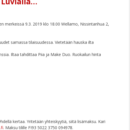
 Luvialla…
sten merkeissä 9.3. 2019 klo 18.00 Wellamo, Nissintanhua 2,
det samassa tilaisuudessa. Vietetään hauska ilta
anssia. Iltaa tahdittaa Piia ja Make Duo. Ruokailun hinta
dellä kertaa. Yritetään yhteiskyytiä, siitä lisämaksu. Kari
fi
. Maksu tilille FI93 5022 3750 094978.