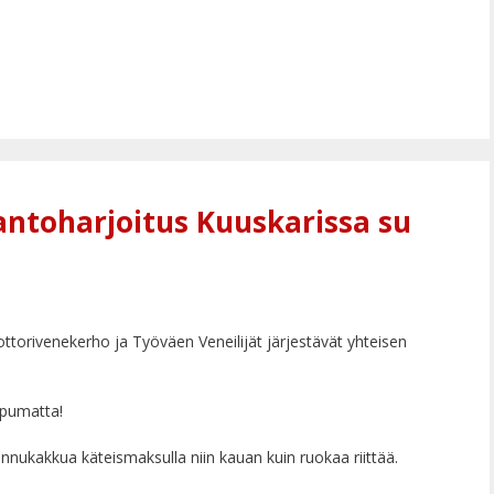
antoharjoitus Kuuskarissa su
orivenekerho ja Työväen Veneilijät järjestävät yhteisen
ppumatta!
nukakkua käteismaksulla niin kauan kuin ruokaa riittää.