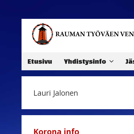
Siirry
sisältöön
Etusivu
Yhdistysinfo
Jä
Lauri Jalonen
Korona info