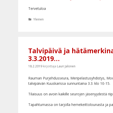
Tervetuloa
Kategoriat
Yleinen
Talvipäivä ja hätämerkin
3.3.2019…
18.2.2019
kirjoittaja
Lauri Jalonen
Rauman Purjehdusseura, Meripelastusyhdistys, Moott
talvipäivän Kuuskarissa sunnuntaina 3.3. klo 10-15.
Tilaisuus on avoin kaikille seurojen jäsenyydestä rii
Tapahtumassa on tarjolla hernekeittolounasta ja pan