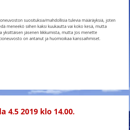
ioneuvoston suosituksia/mahdollisia tulevia määräyksiä, joten
i tiedä meneekö siihen kaksi kuukautta vai koko kesä, mutta
a yksittäisen jäsenen liikkumista, mutta Jos menette
ltioneuvosto on antanut ja huomioikaa kanssaihmiset.
 4.5 2019 klo 14.00.