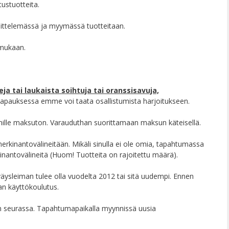
ustuotteita.
ittelemässä ja myymässä tuotteitaan.
 mukaan.
a tai laukaista soihtuja tai oranssisavuja,
apauksessa emme voi taata osallistumista harjoitukseen.
nille maksuton. Varauduthan suorittamaan maksun käteisellä.
kinantovälineitään. Mikäli sinulla ei ole omia, tapahtumassa
nantovälineitä (Huom! Tuotteita on rajoitettu määrä).
äysleiman tulee olla vuodelta 2012 tai sitä uudempi. Ennen
aan käyttökoulutus.
jan seurassa. Tapahtumapaikalla myynnissä uusia