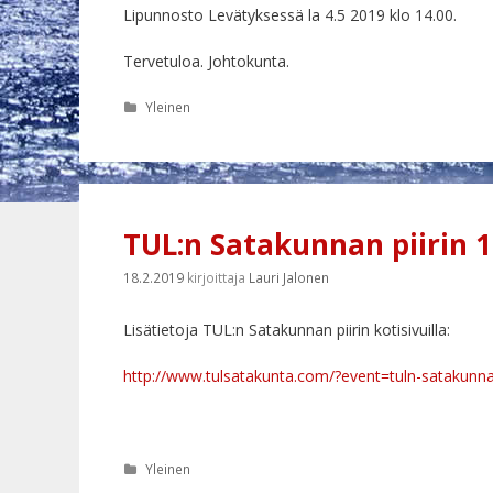
Lipunnosto Levätyksessä la 4.5 2019 klo 14.00.
Tervetuloa. Johtokunta.
Kategoriat
Yleinen
TUL:n Satakunnan piirin 1
18.2.2019
kirjoittaja
Lauri Jalonen
Lisätietoja TUL:n Satakunnan piirin kotisivuilla:
http://www.tulsatakunta.com/?event=tuln-satakunnan
Kategoriat
Yleinen